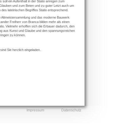
soll ein Aufenthalt in der Statio anregen zum
m Glauben und zum Beten und zu guter Letzt auch um
des lateinischen Begriffes Statio entsprechend.
ge Altmeistersammlung und das moderne Bauwerk
ander Freiherr von Branca bilden mehr als einen
io. Vielmehr erhoffen sich die Erbauer dadurch, den
dung aus Kunst und Glaube und den spannungsreichen
bringen zu können.
ind Sie herzlich eingeladen.
Impressum
Datenschutz