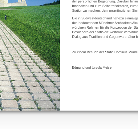
der persönlichen Begegnung. Darüber hinaus 
Innehalten und zum Selbstreflektieren, zu
Station zu machen, dem ursprünglichen Sinn 
Die in Südwestdeutschand nahezu einmali
des bedeutenden Münchner Architekten Alex
würdigen Rahmen für die Konzeption der Stat
Besuchern der Statio die wertvolle Verbin
Dialog aus Tradition und Gegenwart näher 
Zu einem Besuch der Statio Dominus Mundi s
Edmund und Ursula Meiser