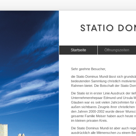
Startseite
Öffnungszeiten
Sehr geehrte Besucher,
die Statio Dominus Mundi lässt sich grundsä
bedeutenden Sammlung christlich motiviert
Rahmen bietet. Die Botschaft der Statio Dom
Die Statio ist in erster Linie Ausdruck der 
Unternehmerehepaar Edmund und Ursula Mei
Glauben war es seit vielen Jahrzehnten für 
außen sichtbares Zeugnis ihrer christliche
den Jahren 2000-2002 wurde dieser Wunsch 
gesamte Familie Meiser haben auch heute no
im kleinen privaten Kreis.
Die Statio Dominus Mundi ist aber auch regel
ausdrücklich alle Mitmenschen zu einem Bes