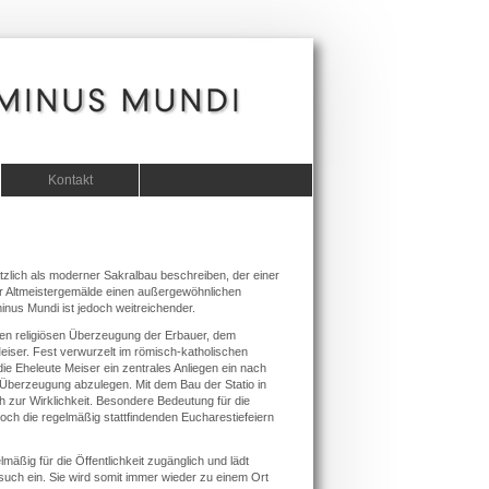
Kontakt
tzlich als moderner Sakralbau beschreiben, der einer
er Altmeistergemälde einen außergewöhnlichen
inus Mundi ist jedoch weitreichender.
tiefen religiösen Überzeugung der Erbauer, dem
ser. Fest verwurzelt im römisch-katholischen
die Eheleute Meiser ein zentrales Anliegen ein nach
n Überzeugung abzulegen. Mit dem Bau der Statio in
zur Wirklichkeit. Besondere Bedeutung für die
ch die regelmäßig stattfindenden Eucharestiefeiern
mäßig für die Öffentlichkeit zugänglich und lädt
uch ein. Sie wird somit immer wieder zu einem Ort